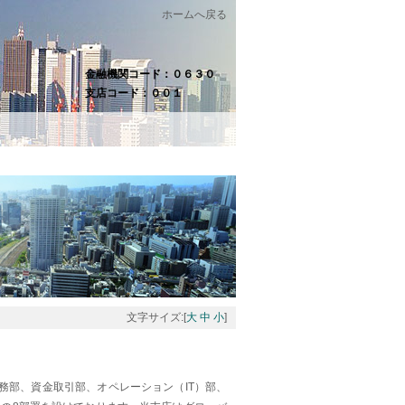
ホームへ戻る
金融機関コード：０６３０
支店コード：００１
文字サイズ:[
大
中
小
]
務部、資金取引部、オペレーション（
IT
）部、