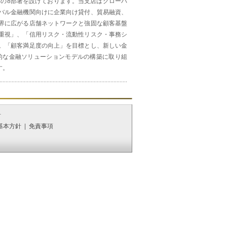
部の8部署を設けております。当支店はグローバ
バル金融機関向けに企業向け貸付、貿易融資、
界に広がる店舗ネットワークと強固な顧客基盤
重視」、「信用リスク・流動性リスク・事務シ
。「顧客満足度の向上」を目標とし、新しい金
的な金融ソリューションモデルの構築に取り組
す。
針
基本方針
|
免責事項