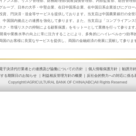
イアンス部、リスク管理部、財務経理部/資産負債管理部、内部監査部、総合管理
グループ、日本の大手・中堅企業、在日中国系企業、在中国日系企業並びにグロー
投資、円決済・送金等サービスを提供しております。当支店は中国農業銀行の全世
、中国国内拠点との連携を強化して参ります。また、当支店は「コンプライアンス
スク・市場リスクの抑制による顧客保護」をモットーとして業務を行って参ります
開発や業務水準の向上に常に注力することにより、多角的にハイレベルかつ効率
両国のお客様に良質なサービスを提供し、両国の金融経済の発展に貢献して参りま
電子決済代行業者との連携及び協働についての方針
|
個人情報保護方針
|
勧誘方
関する期限日のお知らせ
|
利益相反管理方針の概要
|
反社会的勢力への対応に係る
Copyright©AGRICULTURAL BANK OF CHINA(ABC)All Rights Reserved