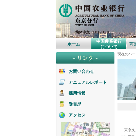
简体中文
|
ENGLISH
中国農業銀行
ホーム
商
について
現在のペー
お問い合わせ
アニュアルレポート
採用情報
受賞歴
アクセス
東京支